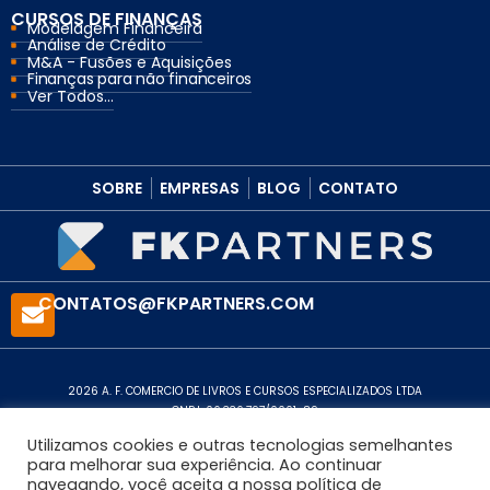
CURSOS DE FINANÇAS
Modelagem Financeira
Análise de Crédito
M&A - Fusões e Aquisições
Finanças para não financeiros
Ver Todos...
SOBRE
EMPRESAS
BLOG
CONTATO
CONTATOS@FKPARTNERS.COM
2026 A. F. COMERCIO DE LIVROS E CURSOS ESPECIALIZADOS LTDA
CNPJ: 06.336.797/0001-89
Política de Privacidade
Utilizamos cookies e outras tecnologias semelhantes
para melhorar sua experiência. Ao continuar
navegando, você aceita a nossa política de