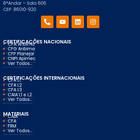
6°Andar – Sala 606
CEP: 86010-920
CERTIFICAÇÕES NACIONAIS
CPA Anbima
CFG Anbima
CFP Planejar
CNPI Apimec
Ver Todos...
CERTIFICAÇÕES INTERNACIONAIS
CFA L1
CFA L2
CFA L3
CAIA L1 e L2
Ver Todos...
MATERIAIS
CAIA
CFA
FRM
Ver Todos...