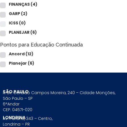
FINANÇAS
(4)
GARP
(2)
ICSS
(0)
PLANEJAR
(6)
Pontos para Educação Continuada
Ancord
(12)
Planejar
(6)
SÃO PAULO
R. Dr. Geraldo Campos Moreira, 240 – Cidade Monções,
São Paulo – SP
6°Andar
CEP: 04571-020
LONDRINA
Av. Paraná, 343 – Centro,
Londrina – PR