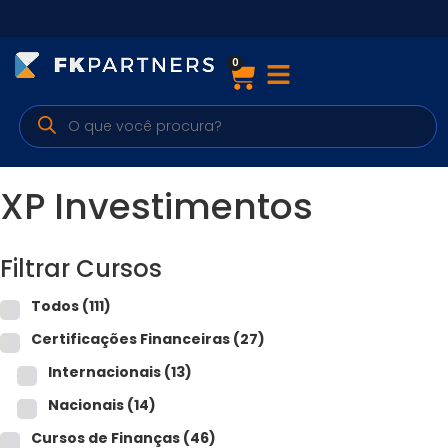
0
Cursos
Preparatórios Nacionais
Internacionais
XP Investimentos
Finanças & Edu. Continuada
Filtrar Cursos
Por atuação
Todos
(111)
Certificações Financeiras
(27)
Navegação
Internacionais
(13)
Sobre nós
Nacionais
(14)
Cursos de Finanças
(46)