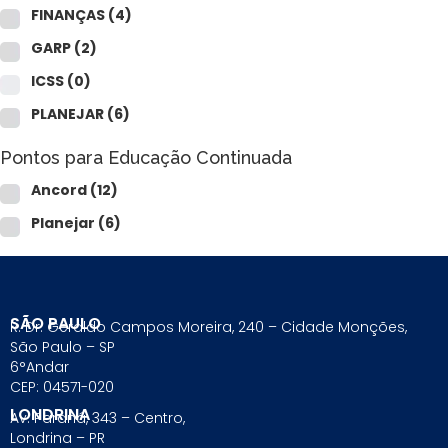
FINANÇAS
(4)
GARP
(2)
ICSS
(0)
PLANEJAR
(6)
Pontos para Educação Continuada
Ancord
(12)
Planejar
(6)
SÃO PAULO
R. Dr. Geraldo Campos Moreira, 240 – Cidade Monções,
São Paulo – SP
6°Andar
CEP: 04571-020
LONDRINA
Av. Paraná, 343 – Centro,
Londrina – PR