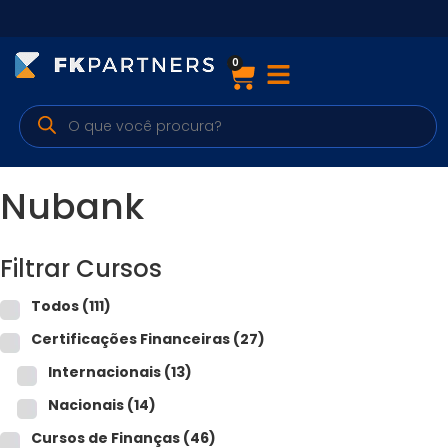
0
Cursos
Preparatórios Nacionais
Internacionais
Nubank
Finanças & Edu. Continuada
Filtrar Cursos
Por atuação
Todos
(111)
Certificações Financeiras
(27)
Navegação
Internacionais
(13)
Sobre nós
Nacionais
(14)
Cursos de Finanças
(46)