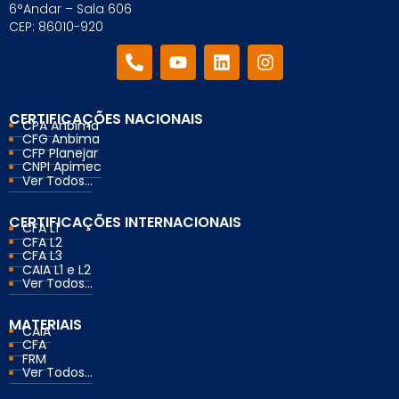
6°Andar – Sala 606
CEP: 86010-920
CERTIFICAÇÕES NACIONAIS
CPA Anbima
CFG Anbima
CFP Planejar
CNPI Apimec
Ver Todos...
CERTIFICAÇÕES INTERNACIONAIS
CFA L1
CFA L2
CFA L3
CAIA L1 e L2
Ver Todos...
MATERIAIS
CAIA
CFA
FRM
Ver Todos...