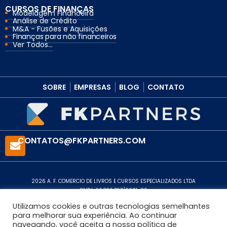
CURSOS DE FINANÇAS
Modelagem Financeira
Análise de Crédito
M&A - Fusões e Aquisições
Finanças para não financeiros
Ver Todos...
SOBRE
EMPRESAS
BLOG
CONTATO
CONTATOS@FKPARTNERS.COM
2026 A. F. COMERCIO DE LIVROS E CURSOS ESPECIALIZADOS LTDA
CNPJ: 06.336.797/0001-89
Política de Privacidade
Utilizamos cookies e outras tecnologias semelhantes
para melhorar sua experiência. Ao continuar
navegando, você aceita a nossa política de