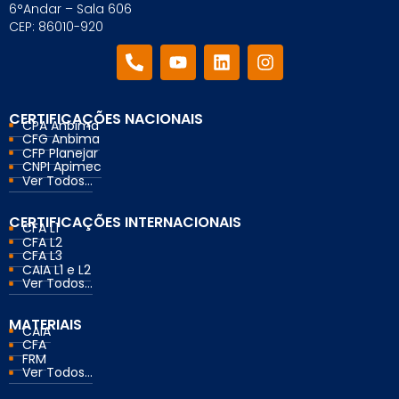
6°Andar – Sala 606
CEP: 86010-920
CERTIFICAÇÕES NACIONAIS
CPA Anbima
CFG Anbima
CFP Planejar
CNPI Apimec
Ver Todos...
CERTIFICAÇÕES INTERNACIONAIS
CFA L1
CFA L2
CFA L3
CAIA L1 e L2
Ver Todos...
MATERIAIS
CAIA
CFA
FRM
Ver Todos...