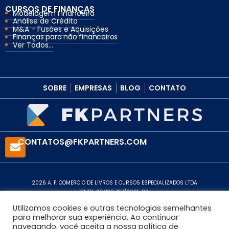
CURSOS DE FINANÇAS
Modelagem Financeira
Análise de Crédito
M&A - Fusões e Aquisições
Finanças para não financeiros
Ver Todos...
SOBRE
EMPRESAS
BLOG
CONTATO
CONTATOS@FKPARTNERS.COM
2026 A. F. COMERCIO DE LIVROS E CURSOS ESPECIALIZADOS LTDA
CNPJ: 06.336.797/0001-89
Política de Privacidade
Utilizamos cookies e outras tecnologias semelhantes
para melhorar sua experiência. Ao continuar
navegando, você aceita a nossa política de