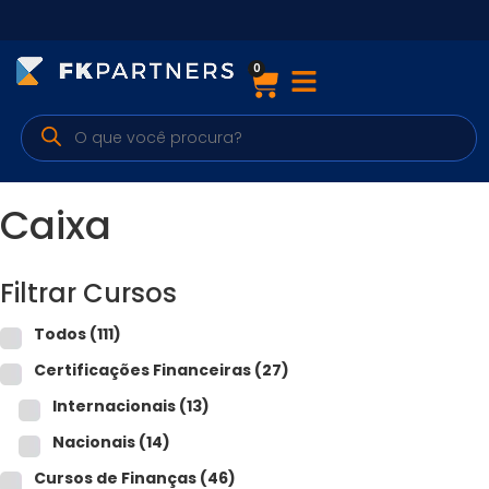
0
Cursos
Preparatórios Nacionais
Internacionais
Caixa
Finanças & Edu. Continuada
Filtrar Cursos
Por atuação
Todos
(111)
Certificações Financeiras
(27)
Navegação
Internacionais
(13)
Sobre nós
Nacionais
(14)
Cursos de Finanças
(46)