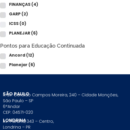
FINANÇAS
(4)
GARP
(2)
ICSS
(0)
PLANEJAR
(6)
Pontos para Educação Continuada
Ancord
(12)
Planejar
(6)
SÃO PAULO
R. Dr. Geraldo Campos Moreira, 240 – Cidade Monções,
São Paulo – SP
6°Andar
CEP: 04571-020
LONDRINA
Av. Paraná, 343 – Centro,
Londrina – PR