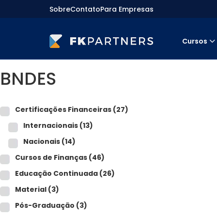
Sobre
Contato
Para Empresas
Cursos
Cursos
BNDES
Preparatórios Nacionais
Internacionais
Finanças & Edu. Continuada
Por atuação
Certificações Financeiras
(27)
Navegação
Sobre nós
Internacionais
(13)
Para empresas
Nacionais
(14)
Cursos de Finanças
(46)
Educação Continuada
(26)
Material
(3)
Pós-Graduação
(3)