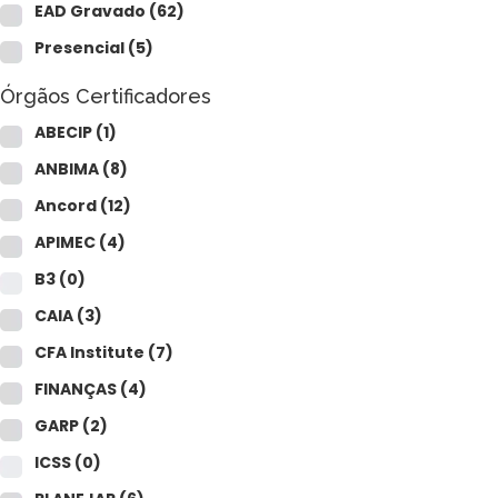
CAIA®
EAD Gravado
(62)
FRM®
Ver todos
Presencial
(5)
Órgãos Certificadores
ABECIP
(1)
ANBIMA
(8)
Ancord
(12)
Modelagem Financeira Aplicada
APIMEC
(4)
Curso Avan. de Análise de Crédito
B3
(0)
M&A – Fusões e Aquisições
Ver todos (+50 cursos)
CAIA
(3)
CFA Institute
(7)
FINANÇAS
(4)
GARP
(2)
ICSS
(0)
Crédito Bancário