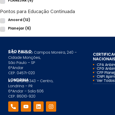
PLANEJAR
(6)
Comercial Bancário
Tesouraria Bancária
Pontos para Educação Continuada
Ver todos
Ancord
(12)
Planejar
(6)
SÃO PAULO
R. Dr. Geraldo Campos Moreira, 240 –
CERTIFIC
Cidade Monções,
NACIONAI
São Paulo – SP
CPA Anbi
6°Andar
CFG Anbi
CFP Planej
CEP: 04571-020
CNPI Api
LONDRINA
Ver Todos.
Av. Paraná, 343 – Centro,
Londrina – PR
6°Andar – Sala 606
CEP: 86010-920