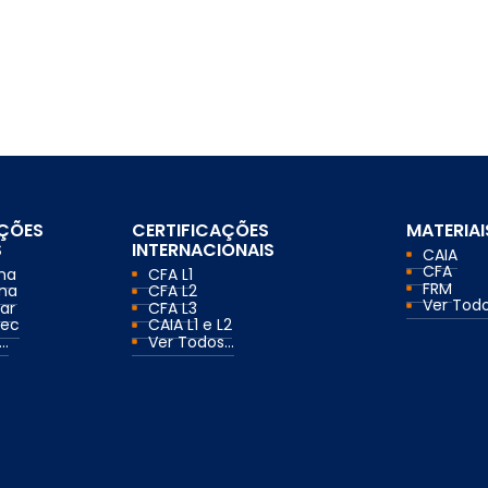
AÇÕES
CERTIFICAÇÕES
MATERIAI
S
INTERNACIONAIS
CAIA
CFA
ma
CFA L1
FRM
ma
CFA L2
Ver Todos
ar
CFA L3
mec
CAIA L1 e L2
..
Ver Todos...