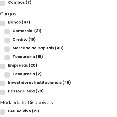
CFP®
Combos
(7)
CPA
CFG
Cargos
CGE
CGA
Banco
(47)
CNPI
Comercial
(31)
C-Pro I
C-Pro R
Crédito
(16)
Mercado de Capitais
(40)
Tesouraria
(15)
Empresas
(20)
Tesouraria
(2)
Investidores Institucionais
(46)
Pessoa Física
(29)
Modalidade Disponíveis
EAD Ao Vivo
(21)
CFA®