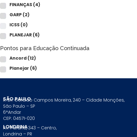
FINANÇAS
(4)
GARP
(2)
ICSS
(0)
PLANEJAR
(6)
Pontos para Educação Continuada
Ancord
(12)
Planejar
(6)
SÃO PAULO
R. Dr. Geraldo Campos Moreira, 240 – Cidade Monções,
São Paulo – SP
6°Andar
CEP: 04571-020
LONDRINA
Av. Paraná, 343 – Centro,
Londrina – PR