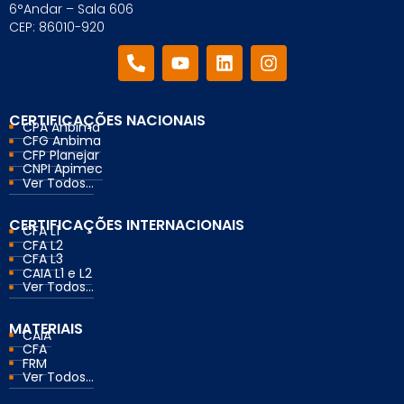
6°Andar – Sala 606
CEP: 86010-920
CERTIFICAÇÕES NACIONAIS
CPA Anbima
CFG Anbima
CFP Planejar
CNPI Apimec
Ver Todos...
CERTIFICAÇÕES INTERNACIONAIS
CFA L1
CFA L2
CFA L3
CAIA L1 e L2
Ver Todos...
MATERIAIS
CAIA
CFA
FRM
Ver Todos...