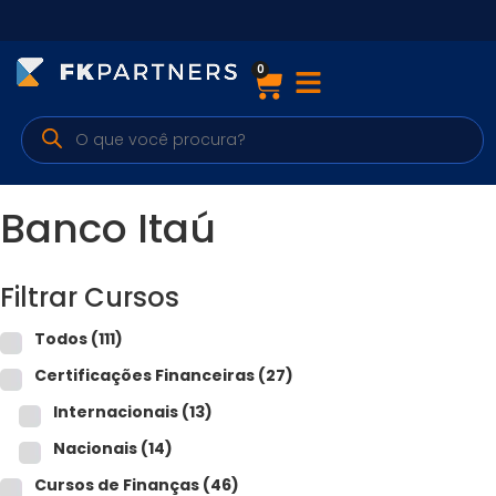
0
Cursos
Preparatórios Nacionais
Internacionais
Banco Itaú
Finanças & Edu. Continuada
Filtrar Cursos
Por atuação
Todos
(111)
Certificações Financeiras
(27)
Navegação
Internacionais
(13)
Sobre nós
Nacionais
(14)
Cursos de Finanças
(46)