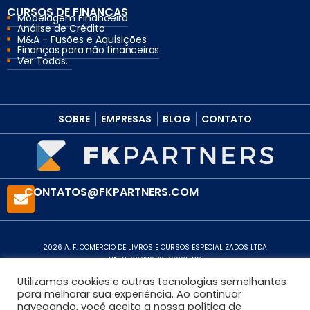
CURSOS DE FINANÇAS
Modelagem Financeira
Análise de Crédito
M&A - Fusões e Aquisições
Finanças para não financeiros
Ver Todos...
SOBRE
EMPRESAS
BLOG
CONTATO
CONTATOS@FKPARTNERS.COM
2026 A. F. COMERCIO DE LIVROS E CURSOS ESPECIALIZADOS LTDA
CNPJ: 06.336.797/0001-89
Política de Privacidade
Utilizamos cookies e outras tecnologias semelhantes
para melhorar sua experiência. Ao continuar
navegando, você aceita a nossa política de