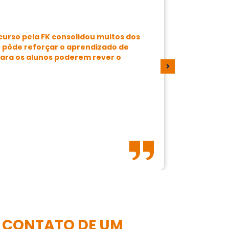
 curso pela FK consolidou muitos dos
“Um coleg
, pôde reforçar o aprendizado de
escolha c
 para os alunos poderem rever o
exemplos 
sempre fi
que não e
satisfató
expor e c
Eduard
Analista
O CONTATO DE UM