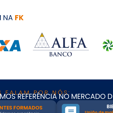
M NA
FK
S FALAM POR NÓS:
MOS REFERÊNCIA NO MERCADO DE
BI
IENTES FORMADOS
União de mai