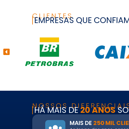
CAIA®
FRM®
Ver todos
CLIENTES
EMPRESAS QUE CONFIA
Modelagem Financeira Aplicada
Curso Avan. de Análise de Crédito
M&A – Fusões e Aquisições
Ver todos (+50 cursos)
NOSSOS DIFERENCIAI
HÁ MAIS DE
20 ANOS
SO
MAIS DE
250 MIL CL
Crédito Bancário