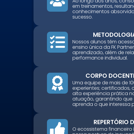
Ao longo dos anos, conso
Comercial Bancário
em treinamentos, resulta
Tesouraria Bancária
conhecimentos absorvid
Ver todos
sucesso.
METODOLOGI
Nossos alunos têm acess
ensino única da FK Partners
aprendizado, além de rela
performance individual.
CORPO DOCENT
Uma equipe de mais de 10
experientes; certificados
alta experiência prática 
atuação, garantindo que
aprenda o que interessa 
REPERTÓRIO 
O ecossistema financeiro 