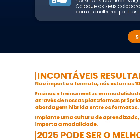
nossa postura de inovaçã
Coloque os seus colabor
com os melhores professo
S
INCONTÁVEIS RESULTA
Não importa o formato, nós estamos 10
Ensinos e treinamentos em modalidad
através de nossas
plataformas própri
abordagem
híbrida
entre os formatos.
Implante uma cultura de aprendizado,
importa a modalidade.
2025 PODE SER O MEL