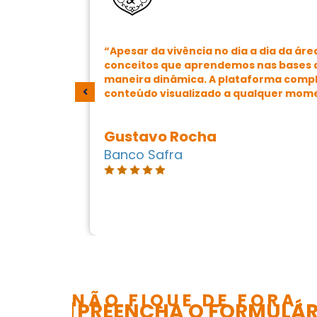
ia a dia
“Apesar da vivência no dia a dia da ár
icas, foi
conceitos que aprendemos nas bases de
vos e que
maneira dinâmica. A plataforma complet
ente nas
conteúdo visualizado a qualquer mom
 o time.”
Gustavo Rocha
Banco Safra
NÃO FIQUE DE FORA.
PREENCHA O FORMULÁRI