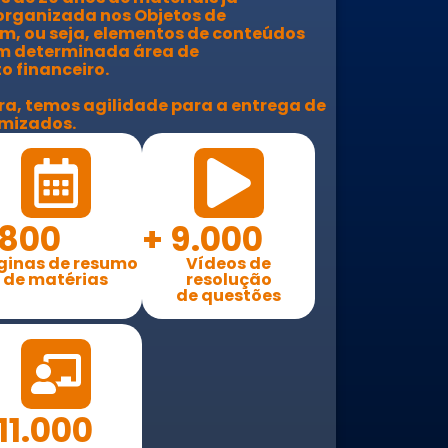
organizada nos Objetos de
, ou seja, elementos de conteúdos
 determinada área de
 financeiro.
a, temos agilidade para a entrega de
omizados.
800
+
9.000
ginas de resumo
Vídeos de
de matérias
resolução
de questões
11.000