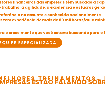
setores financeiros das empresas têm buscado a ca
trabalho, a agilidade, a excelência e os lucros gera
 referência no assunto e conhecida nacionalmente
s tem experiência de mais de 80 mil horas/aula min
ra o crescimento que você estava buscando para o 
EQUIPE ESPECIALIZADA
MELHORES TREINAMENTOS… 
EMPRESAS ESTÃO FALANDO SOBR