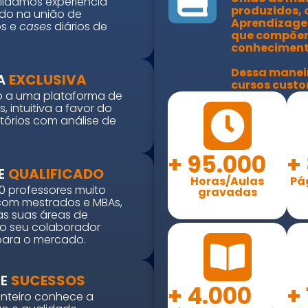
lidamos experiência
produzidos, 
ndo na união de
Aprendizagem
os e
cases
diários de
que compõem
conhecimento
Dessa maneir
A
EXCLUSIVA
cursos cust
o a uma plataforma de
, intuitiva a favor do
tórios com análise de
+
95.000
+
E
QUALIFICADO
Horas/Aulas
Pá
0 professores muito
gravadas
, com mestrados e MBAs,
nas suas áreas de
 o seu colaborador
para o mercado.
DE
SUCESSOS
+
4.000
+
inteiro conhece a