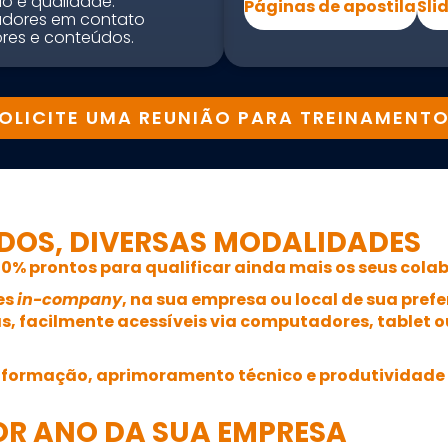
o e qualidade.
Páginas de apostila
Sli
adores em contato
res e conteúdos.
OLICITE UMA REUNIÃO PARA TREINAMENT
DOS, DIVERSAS MODALIDADES
0% prontos para qualificar ainda mais os seus cola
es
in-company
, na sua empresa ou local de sua pref
as
, facilmente acessíveis via computadores, tablet o
 formação, aprimoramento técnico e produtividade 
HOR ANO DA SUA EMPRESA