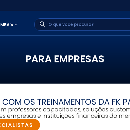
MBA's
P
A
R
A
E
M
P
R
E
S
A
S
MINHA CONTA
 COM OS TREINAMENTOS DA FK P
om professores capacitados, soluções cust
PORTAL EAD
es empresas e instituições financeiras do me
ECIALISTAS