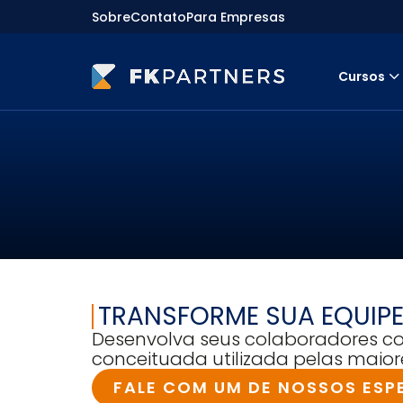
Sobre
Contato
Para Empresas
Cursos
Cursos
Preparatórios Nacionais
Internacionais
Finanças & Edu. Continuada
Por atuação
Navegação
Sobre nós
Para empresas
TRANSFORME SUA EQUIPE
Desenvolva seus colaboradores c
conceituada utilizada pelas maior
FALE COM UM DE NOSSOS ESP