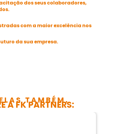
pacitação dos seus colaboradores,
dos.
istradas com a maior excelência nos
futuro da sua empresa.
ELAS TAMBÉM.
E A FK PARTNERS: