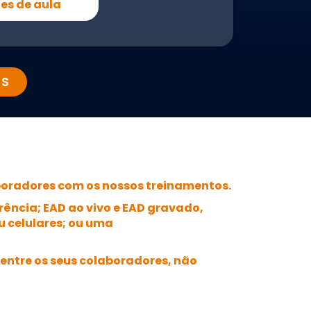
des de aula
OS
boradores com os nossos treinamentos.
erência;
EAD ao vivo
e
EAD gravado
,
u celulares; ou uma
entre os seus colaboradores, não