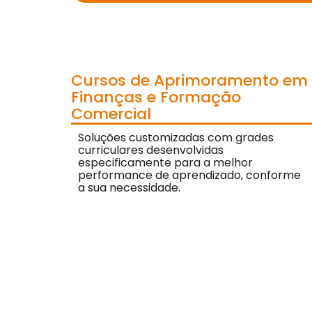
CFP®
CPA
CFG
CGE
CGA
CNPI
Cursos de Aprimoramento em
C-Pro I
Finanças e Formação
C-Pro R
Comercial
Soluções customizadas com grades
curriculares desenvolvidas
especificamente para a melhor
performance de aprendizado, conforme
a sua necessidade.
CFA®