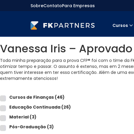
Sobre
Contato
Para Empresas
Cursos
Cursos
Vanessa Iris – Aprovado
Preparatórios Nacionais
Internacionais
Finanças & Edu. Continuada
Toda minha preparação para a prova CFP® foi com o time da FK. 
Por atuação
otimizar tempo e passar. O assunto é extenso, mas em 2 meses,
Navegação
quem tiver interesse em ter essa certificação. Além de uma ex
Sobre nós
extremamente atenciosos!
Para empresas
Cursos de Finanças
(46)
Educação Continuada
(26)
Material
(3)
Pós-Graduação
(3)