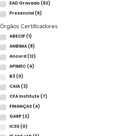
CAIA®
EAD Gravado
(62)
FRM®
Ver todos
Presencial
(5)
Órgãos Certificadores
ABECIP
(1)
ANBIMA
(8)
Ancord
(12)
Modelagem Financeira Aplicada
APIMEC
(4)
Curso Avan. de Análise de Crédito
B3
(0)
M&A – Fusões e Aquisições
Ver todos (+50 cursos)
CAIA
(3)
CFA Institute
(7)
FINANÇAS
(4)
GARP
(2)
ICSS
(0)
Crédito Bancário