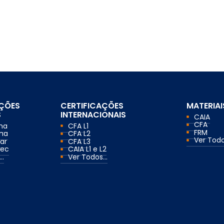
AÇÕES
CERTIFICAÇÕES
MATERIAI
S
INTERNACIONAIS
CAIA
CFA
ma
CFA L1
FRM
ma
CFA L2
Ver Todos
ar
CFA L3
mec
CAIA L1 e L2
..
Ver Todos...