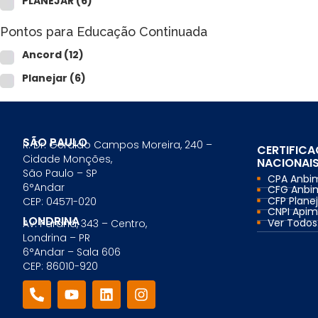
PLANEJAR
(6)
Comercial Bancário
Tesouraria Bancária
Pontos para Educação Continuada
Ver todos
Ancord
(12)
Planejar
(6)
SÃO PAULO
R. Dr. Geraldo Campos Moreira, 240 –
CERTIFIC
Cidade Monções,
NACIONAI
São Paulo – SP
CPA Anbi
6°Andar
CFG Anbi
CFP Planej
CEP: 04571-020
CNPI Api
LONDRINA
Ver Todos.
Av. Paraná, 343 – Centro,
Londrina – PR
6°Andar – Sala 606
CEP: 86010-920