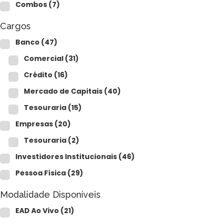
CFP®
Combos
(7)
CPA
CFG
Cargos
CGE
CGA
Banco
(47)
CNPI
Comercial
(31)
C-Pro I
C-Pro R
Crédito
(16)
Mercado de Capitais
(40)
Tesouraria
(15)
Empresas
(20)
Tesouraria
(2)
Investidores Institucionais
(46)
Pessoa Física
(29)
Modalidade Disponíveis
EAD Ao Vivo
(21)
CFA®