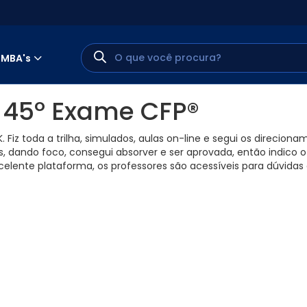
MBA's
 45º Exame CFP®
Fiz toda a trilha, simulados, aulas on-line e segui os direcion
 dando foco, consegui absorver e ser aprovada, então indico o
celente plataforma, os professores são acessíveis para dúvidas
MINHA CONTA
PORTAL EAD