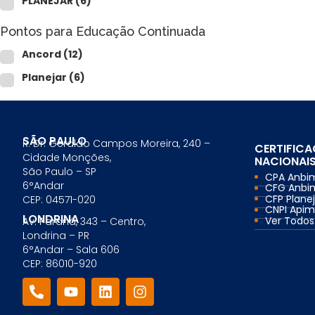
PLANEJAR
(6)
Comercial Bancário
Tesouraria Bancária
Pontos para Educação Continuada
Ver todos
Ancord
(12)
Planejar
(6)
SÃO PAULO
R. Dr. Geraldo Campos Moreira, 240 –
CERTIFIC
Cidade Monções,
NACIONAI
São Paulo – SP
CPA Anbi
6°Andar
CFG Anbi
CFP Planej
CEP: 04571-020
CNPI Api
LONDRINA
Ver Todos.
Av. Paraná, 343 – Centro,
Londrina – PR
6°Andar – Sala 606
CEP: 86010-920