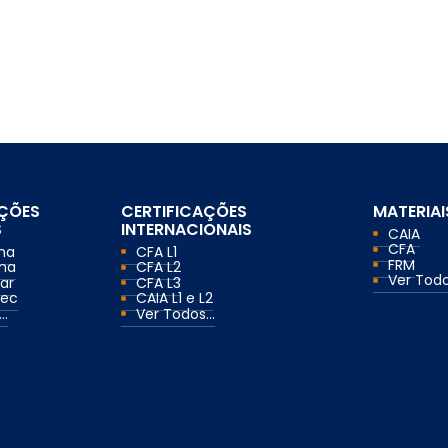
AÇÕES
CERTIFICAÇÕES
MATERIAI
S
INTERNACIONAIS
CAIA
CFA
ma
CFA L1
FRM
ma
CFA L2
Ver Todos
ar
CFA L3
mec
CAIA L1 e L2
..
Ver Todos...