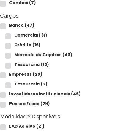
CFP®
Combos
(7)
CPA
CFG
Cargos
CGE
CGA
Banco
(47)
CNPI
Comercial
(31)
C-Pro I
C-Pro R
Crédito
(16)
Mercado de Capitais
(40)
Tesouraria
(15)
Empresas
(20)
Tesouraria
(2)
Investidores Institucionais
(46)
Pessoa Física
(29)
Modalidade Disponíveis
EAD Ao Vivo
(21)
CFA®