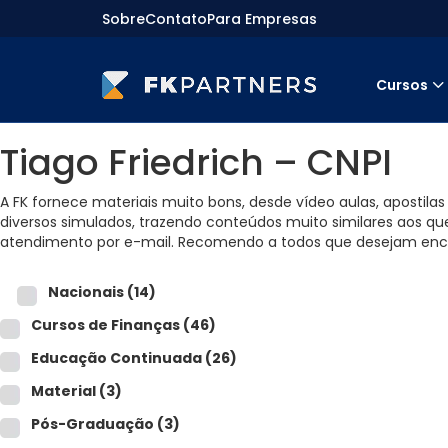
Sobre
Contato
Para Empresas
Cursos
Cursos
Tiago Friedrich – CNPI
Preparatórios Nacionais
Internacionais
Finanças & Edu. Continuada
A FK fornece materiais muito bons, desde vídeo aulas, apostil
Por atuação
diversos simulados, trazendo conteúdos muito similares aos que
Navegação
atendimento por e-mail. Recomendo a todos que desejam encur
Sobre nós
Para empresas
Nacionais
(14)
Cursos de Finanças
(46)
Educação Continuada
(26)
Material
(3)
Pós-Graduação
(3)