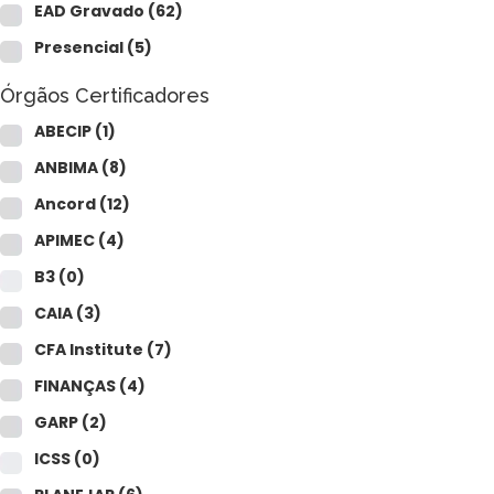
CAIA®
EAD Gravado
(62)
FRM®
Ver todos
Presencial
(5)
Órgãos Certificadores
ABECIP
(1)
ANBIMA
(8)
Ancord
(12)
Modelagem Financeira Aplicada
APIMEC
(4)
Curso Avan. de Análise de Crédito
B3
(0)
M&A – Fusões e Aquisições
Ver todos (+50 cursos)
CAIA
(3)
CFA Institute
(7)
FINANÇAS
(4)
GARP
(2)
ICSS
(0)
Crédito Bancário