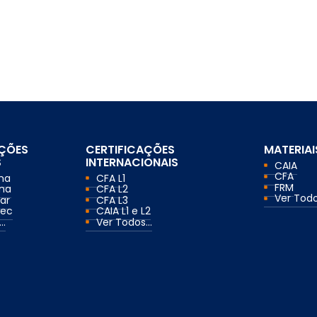
AÇÕES
CERTIFICAÇÕES
MATERIAI
S
INTERNACIONAIS
CAIA
CFA
ma
CFA L1
FRM
ma
CFA L2
Ver Todos
ar
CFA L3
mec
CAIA L1 e L2
..
Ver Todos...