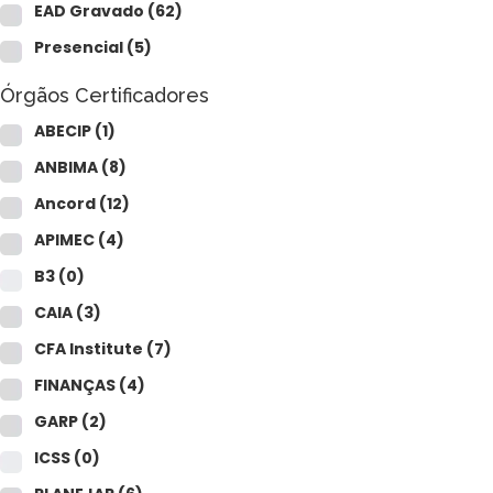
CAIA®
EAD Gravado
(62)
FRM®
Ver todos
Presencial
(5)
Órgãos Certificadores
ABECIP
(1)
ANBIMA
(8)
Ancord
(12)
Modelagem Financeira Aplicada
APIMEC
(4)
Curso Avan. de Análise de Crédito
B3
(0)
M&A – Fusões e Aquisições
Ver todos (+50 cursos)
CAIA
(3)
CFA Institute
(7)
FINANÇAS
(4)
GARP
(2)
ICSS
(0)
Crédito Bancário