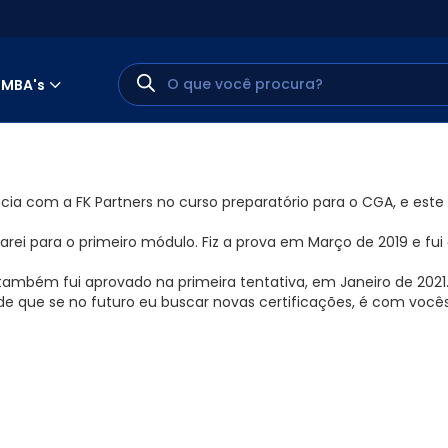
MBA's
cia com a FK Partners no curso preparatório para o CGA, e este
parei para o primeiro módulo. Fiz a prova em Março de 2019 e fu
e também fui aprovado na primeira tentativa, em Janeiro de 2021
 de que se no futuro eu buscar novas certificações, é com voc
MINHA CONTA
PORTAL EAD