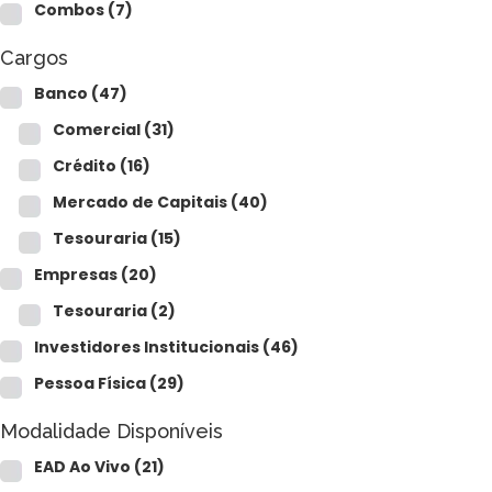
CFP®
Combos
(7)
CPA
CFG
Cargos
CGE
CGA
Banco
(47)
CNPI
Comercial
(31)
C-Pro I
C-Pro R
Crédito
(16)
Mercado de Capitais
(40)
Tesouraria
(15)
Empresas
(20)
Tesouraria
(2)
Investidores Institucionais
(46)
Pessoa Física
(29)
Modalidade Disponíveis
EAD Ao Vivo
(21)
CFA®