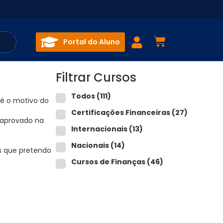
Portal do Aluno
Filtrar Cursos
Todos
(111)
 é o motivo do
Certificações Financeiras
(27)
i aprovado na
Internacionais
(13)
.
Nacionais
(14)
ês que pretendo
Cursos de Finanças
(46)