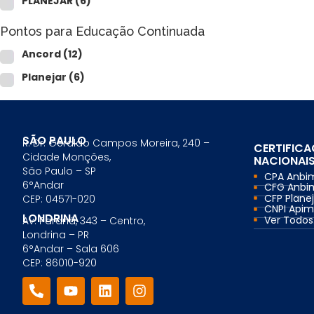
PLANEJAR
(6)
Comercial Bancário
Tesouraria Bancária
Pontos para Educação Continuada
Ver todos
Ancord
(12)
Planejar
(6)
SÃO PAULO
R. Dr. Geraldo Campos Moreira, 240 –
CERTIFIC
Cidade Monções,
NACIONAI
São Paulo – SP
CPA Anbi
6°Andar
CFG Anbi
CFP Planej
CEP: 04571-020
CNPI Api
LONDRINA
Ver Todos.
Av. Paraná, 343 – Centro,
Londrina – PR
6°Andar – Sala 606
CEP: 86010-920