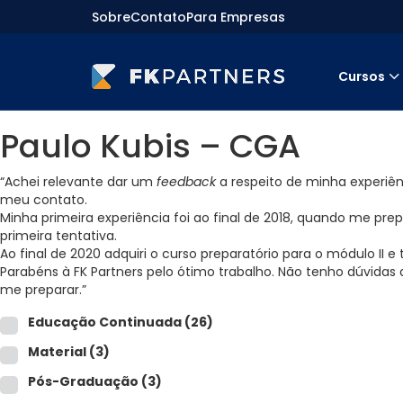
Sobre
Contato
Para Empresas
Cursos
Cursos
Paulo Kubis – CGA
Preparatórios Nacionais
Internacionais
Finanças & Edu. Continuada
“Achei relevante dar um
feedback
a respeito de minha experiên
Por atuação
meu contato.
Navegação
Minha primeira experiência foi ao final de 2018, quando me pre
Sobre nós
primeira tentativa.
Para empresas
Ao final de 2020 adquiri o curso preparatório para o módulo II 
Parabéns à FK Partners pelo ótimo trabalho. Não tenho dúvidas
me preparar.”
Educação Continuada
(26)
Material
(3)
Pós-Graduação
(3)