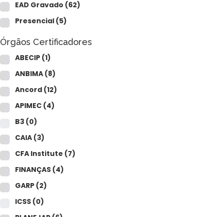
CAIA®
EAD Gravado
(62)
FRM®
Ver todos
Presencial
(5)
Órgãos Certificadores
ABECIP
(1)
ANBIMA
(8)
Ancord
(12)
Modelagem Financeira Aplicada
APIMEC
(4)
Curso Avan. de Análise de Crédito
B3
(0)
M&A – Fusões e Aquisições
Ver todos (+50 cursos)
CAIA
(3)
CFA Institute
(7)
FINANÇAS
(4)
GARP
(2)
ICSS
(0)
Crédito Bancário