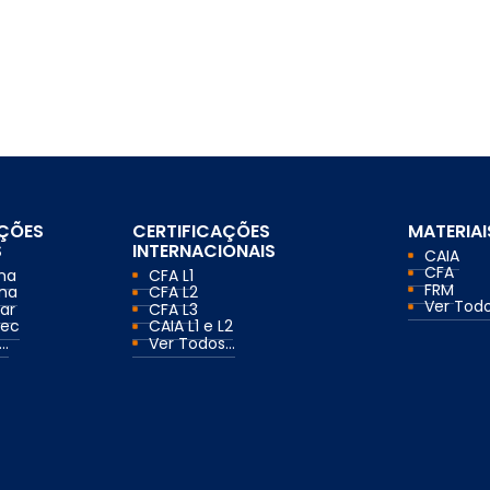
AÇÕES
CERTIFICAÇÕES
MATERIAI
S
INTERNACIONAIS
CAIA
CFA
ma
CFA L1
FRM
ma
CFA L2
Ver Todos
ar
CFA L3
mec
CAIA L1 e L2
..
Ver Todos...