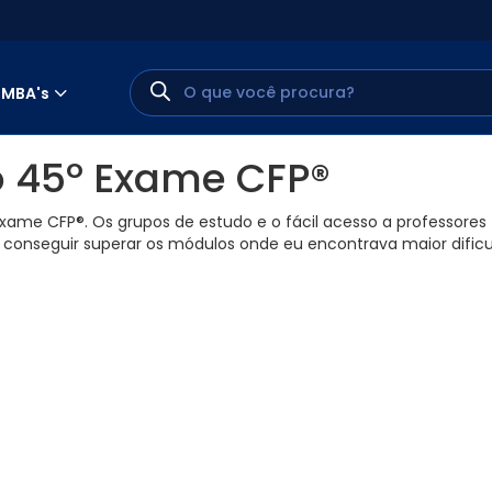
MBA's
o 45º Exame CFP®
exame CFP®. Os grupos de estudo e o fácil acesso a professores 
 e conseguir superar os módulos onde eu encontrava maior dific
MINHA CONTA
PORTAL EAD