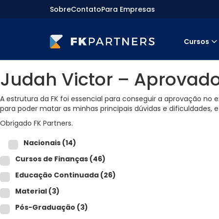
Sobre
Contato
Para Empresas
Cursos
Cursos
Judah Victor – Aprovad
Preparatórios Nacionais
Internacionais
Finanças & Edu. Continuada
A estrutura da FK foi essencial para conseguir a aprovação no 
Por atuação
para poder matar as minhas principais dúvidas e dificuldades,
Navegação
Obrigado FK Partners.
Sobre nós
Para empresas
Nacionais
(14)
Cursos de Finanças
(46)
Educação Continuada
(26)
Material
(3)
Pós-Graduação
(3)