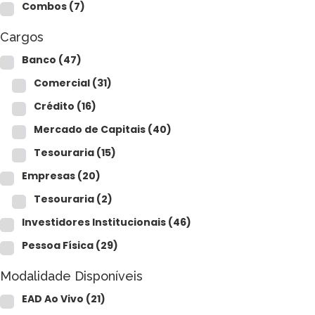
CFP®
Combos
(7)
CPA
CFG
Cargos
CGE
CGA
Banco
(47)
CNPI
Comercial
(31)
C-Pro I
C-Pro R
Crédito
(16)
Mercado de Capitais
(40)
Tesouraria
(15)
Empresas
(20)
Tesouraria
(2)
Investidores Institucionais
(46)
Pessoa Física
(29)
Modalidade Disponíveis
EAD Ao Vivo
(21)
CFA®