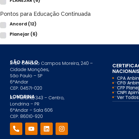
PLANEJAR
(6)
Comercial Bancário
Tesouraria Bancária
Pontos para Educação Continuada
Ver todos
Ancord
(12)
Planejar
(6)
SÃO PAULO
R. Dr. Geraldo Campos Moreira, 240 –
CERTIFIC
Cidade Monções,
NACIONAI
São Paulo – SP
CPA Anbi
6°Andar
CFG Anbi
CFP Planej
CEP: 04571-020
CNPI Api
LONDRINA
Ver Todos.
Av. Paraná, 343 – Centro,
Londrina – PR
6°Andar – Sala 606
CEP: 86010-920