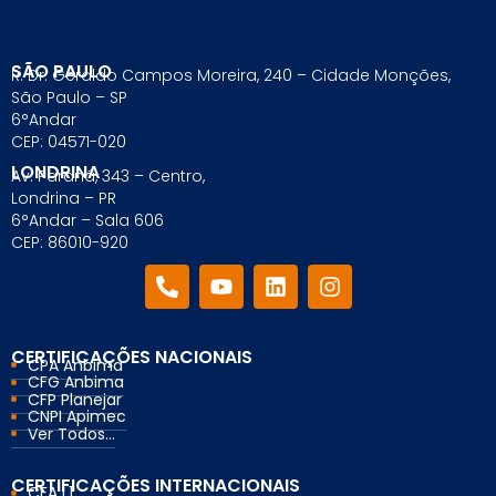
SÃO PAULO
R. Dr. Geraldo Campos Moreira, 240 – Cidade Monções,
São Paulo – SP
6°Andar
CEP: 04571-020
LONDRINA
Av. Paraná, 343 – Centro,
Londrina – PR
6°Andar – Sala 606
CEP: 86010-920
CERTIFICAÇÕES NACIONAIS
CPA Anbima
CFG Anbima
CFP Planejar
CNPI Apimec
Ver Todos...
CERTIFICAÇÕES INTERNACIONAIS
CFA L1