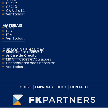
CFA L2
CFA L3
CAIA L1 e L2
Ver Todos...
MATERIAIS
CAIA
CFA
FRM
Ver Todos...
CURSOS DE FINANÇAS
Modelagem Financeira
Análise de Crédito
M&A - Fusões e Aquisições
Finanças para não financeiros
Ver Todos...
SOBRE
EMPRESAS
BLOG
CONTATO