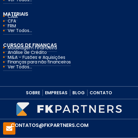
MATERIAIS
CAIA
CFA
FRM
Ver Todos...
CURSOS DE FINANÇAS
Modelagem Financeira
Análise de Crédito
M&A - Fusões e Aquisições
Finanças para não financeiros
Ver Todos...
SOBRE
EMPRESAS
BLOG
CONTATO
CONTATOS@FKPARTNERS.COM