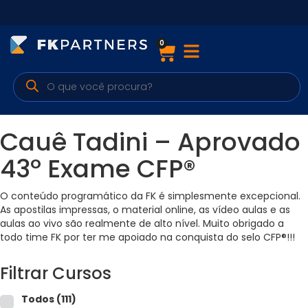
0
Cursos
Preparatórios Nacionais
Internacionais
Cauê Tadini – Aprovado
Finanças & Edu. Continuada
43º Exame CFP®
Por atuação
O conteúdo programático da FK é simplesmente excepcional.
As apostilas impressas, o material online, as vídeo aulas e as
aulas ao vivo são realmente de alto nível. Muito obrigado a
todo time FK por ter me apoiado na conquista do selo CFP®!!!
Navegação
Filtrar Cursos
Sobre nós
Todos
(111)