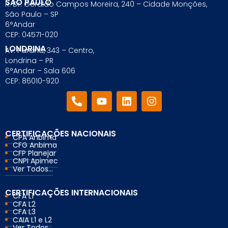
SÃO PAULO
R. Dr. Geraldo Campos Moreira, 240 – Cidade Monções,
São Paulo – SP
6°Andar
CEP: 04571-020
LONDRINA
Av. Paraná, 343 – Centro,
Londrina – PR
6°Andar – Sala 606
CEP: 86010-920
CERTIFICAÇÕES NACIONAIS
CPA Anbima
CFG Anbima
CFP Planejar
CNPI Apimec
Ver Todos...
CERTIFICAÇÕES INTERNACIONAIS
CFA L1
CFA L2
CFA L3
CAIA L1 e L2
Ver Todos...