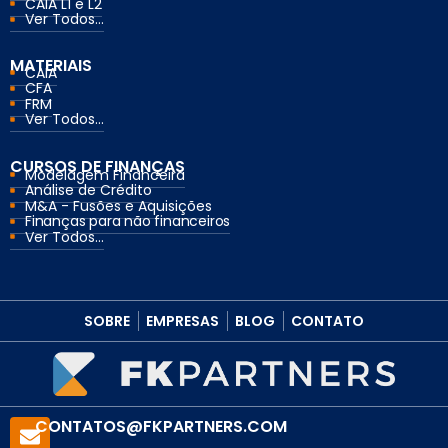
CAIA L1 e L2
Ver Todos...
MATERIAIS
CAIA
CFA
FRM
Ver Todos...
CURSOS DE FINANÇAS
Modelagem Financeira
Análise de Crédito
M&A - Fusões e Aquisições
Finanças para não financeiros
Ver Todos...
SOBRE
EMPRESAS
BLOG
CONTATO
CONTATOS@FKPARTNERS.COM