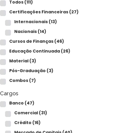
Para empresas
Todos
(111)
Certificações Financeiras
(27)
Internacionais
(13)
MINHA CONTA
Nacionais
(14)
Cursos de Finanças
(46)
PORTAL EAD
Educação Continuada
(26)
Material
(3)
Pós-Graduação
(3)
Combos
(7)
Cargos
Banco
(47)
Comercial
(31)
Crédito
(16)
Mercado de Capitais
(40)