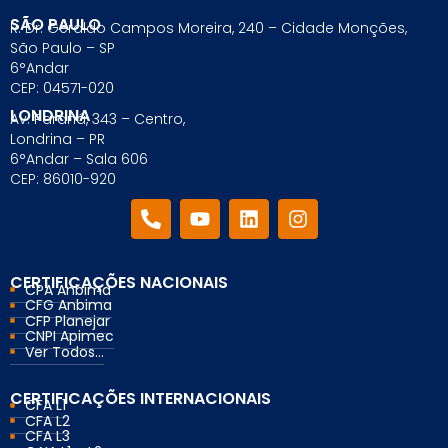
SÃO PAULO
R. Dr. Geraldo Campos Moreira, 240 – Cidade Monções,
São Paulo – SP
6°Andar
CEP: 04571-020
LONDRINA
Av. Paraná, 343 – Centro,
Londrina – PR
6°Andar – Sala 606
CEP: 86010-920
CERTIFICAÇÕES NACIONAIS
CPA Anbima
CFG Anbima
CFP Planejar
CNPI Apimec
Ver Todos...
CERTIFICAÇÕES INTERNACIONAIS
CFA L1
CFA L2
CFA L3