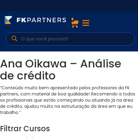
0
Cursos
Preparatórios Nacionais
Internacionais
Ana Oikawa – Análise
Finanças & Edu. Continuada
de crédito
Por atuação
“Conteúdo muito bem apresentado pelos professores da FK
partners, com material de boa qualidade! Recomendo a todos
os profissionais que estão começando ou atuando já na área
de crédito, ajudou muito na estruturação da área em que eu
Navegação
trabalho.”
Sobre nós
Filtrar Cursos