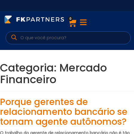
0
Cursos
Preparatórios Nacionais
Internacionais
Categoria:
Mercado
Finanças & Edu. Continuada
Financeiro
Por atuação
Porque gerentes de
Navegação
relacionamento bancário se
tornam agente autônomos?
Sobre nós
O trabalho do gerente de relacionamento bancário não é tão