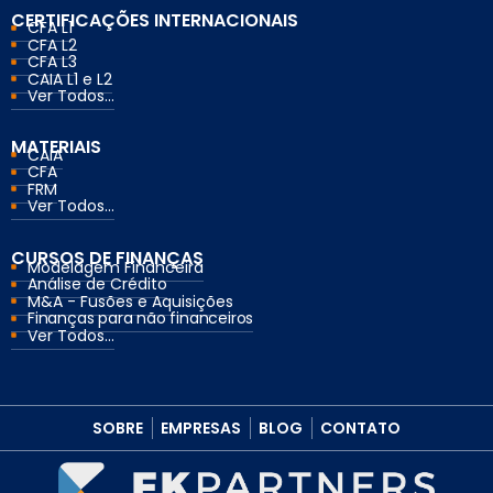
CERTIFICAÇÕES INTERNACIONAIS
CFA L1
CFA L2
CFA L3
CAIA L1 e L2
Ver Todos...
MATERIAIS
CAIA
CFA
FRM
Ver Todos...
CURSOS DE FINANÇAS
Modelagem Financeira
Análise de Crédito
M&A - Fusões e Aquisições
Finanças para não financeiros
Ver Todos...
SOBRE
EMPRESAS
BLOG
CONTATO