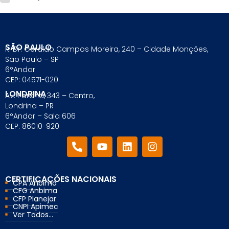
SÃO PAULO
R. Dr. Geraldo Campos Moreira, 240 – Cidade Monções,
São Paulo – SP
6°Andar
CEP: 04571-020
LONDRINA
Av. Paraná, 343 – Centro,
Londrina – PR
6°Andar – Sala 606
CEP: 86010-920
CERTIFICAÇÕES NACIONAIS
CPA Anbima
CFG Anbima
CFP Planejar
CNPI Apimec
Ver Todos...