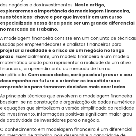
Para empresas
dos negócios e dos investimentos.
Neste artigo,
exploraremos a importância da modelagem financeira,
suas técnicas-chave e por que investir em um curso
especializado nessa área pode ser um grande diferencial
no mercado de trabalho
.
MINHA CONTA
A modelagem financeira consiste em um conjunto de técnicas
usadas por empreendedores e analistas financeiros para
projetar a realidade e o risco de um negócio no longo
PORTAL EAD
prazo
. Essencialmente, um modelo financeiro é um modelo
matemático criado para representar a realidade de um ativo
financeiro, empreendimento ou mercado de forma
simplificada.
Com esses dados, será possível prever o seu
desempenho no futuro e orientar os investidores e
empresários para tomarem decisões mais acertadas.
As principais técnicas que envolvem a modelagem financeira
baseiam-se na construção e organização de dados numéricos
e equações que simbolizam a versão simplificada da realidade
do investimento. Informações positivas significam maior grau
de atratividade de investidores para o negócio.
O conhecimento em modelagem financeira é um diferencial
no mercado de trabalho, pois desenvolve a capacidade de