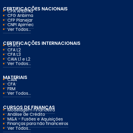
CERTIFICAÇÕES NACIONAIS
CPA Anbima
CFG Anbima
CFP Planejar
CNPI Apimec
Ver Todos...
CERTIFICAÇÕES INTERNACIONAIS
CFA L1
CFA L2
CFA L3
CAIA L1 e L2
Ver Todos...
MATERIAIS
CAIA
CFA
FRM
Ver Todos...
CURSOS DE FINANÇAS
Modelagem Financeira
Análise de Crédito
M&A - Fusões e Aquisições
Finanças para não financeiros
Ver Todos...