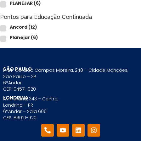
PLANEJAR
(6)
Pontos para Educação Continuada
Ancord
(12)
Planejar
(6)
SÃO PAULO
R. Dr. Geraldo Campos Moreira, 240 – Cidade Monções,
São Paulo – SP
6°Andar
CEP: 04571-020
LONDRINA
Av. Paraná, 343 – Centro,
Londrina – PR
6°Andar – Sala 606
CEP: 86010-920