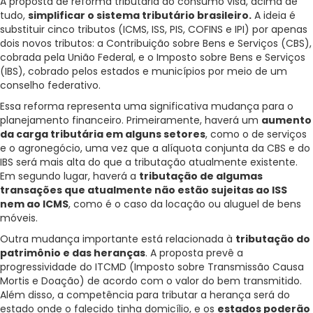
A proposta de reforma tributária do consumo visa, acima de
tudo,
simplificar o sistema tributário brasileiro.
A ideia é
substituir cinco tributos (ICMS, ISS, PIS, COFINS e IPI) por apenas
dois novos tributos: a Contribuição sobre Bens e Serviços (CBS),
cobrada pela União Federal, e o Imposto sobre Bens e Serviços
(IBS), cobrado pelos estados e municípios por meio de um
conselho federativo.
Essa reforma representa uma significativa mudança para o
planejamento financeiro. Primeiramente, haverá um
aumento
da carga tributária em alguns setores
, como o de serviços
e o agronegócio, uma vez que a alíquota conjunta da CBS e do
IBS será mais alta do que a tributação atualmente existente.
Em segundo lugar, haverá a
tributação de algumas
transações que atualmente não estão sujeitas ao ISS
nem ao ICMS
, como é o caso da locação ou aluguel de bens
móveis.
Outra mudança importante está relacionada à
tributação do
patrimônio e das heranças
. A proposta prevê a
progressividade do ITCMD (Imposto sobre Transmissão Causa
Mortis e Doação) de acordo com o valor do bem transmitido.
Além disso, a competência para tributar a herança será do
estado onde o falecido tinha domicílio, e os
estados poderão