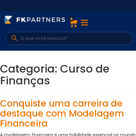
0
Cursos
Preparatórios Nacionais
Internacionais
Categoria:
Curso de
Finanças & Edu. Continuada
Finanças
Por atuação
Conquiste uma carreira de
Navegação
destaque com Modelagem
Financeira
Sobre nós
A modelagem financeira é uma habilidade essencial no mundo