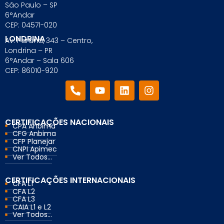
Para empresas
São Paulo – SP
6°Andar
CEP: 04571-020
LONDRINA
Av. Paraná, 343 – Centro,
MINHA CONTA
Londrina – PR
6°Andar – Sala 606
CEP: 86010-920
PORTAL EAD
CERTIFICAÇÕES NACIONAIS
CPA Anbima
CFG Anbima
CFP Planejar
CNPI Apimec
Ver Todos...
CERTIFICAÇÕES INTERNACIONAIS
CFA L1
CFA L2
CFA L3
CAIA L1 e L2
Ver Todos...