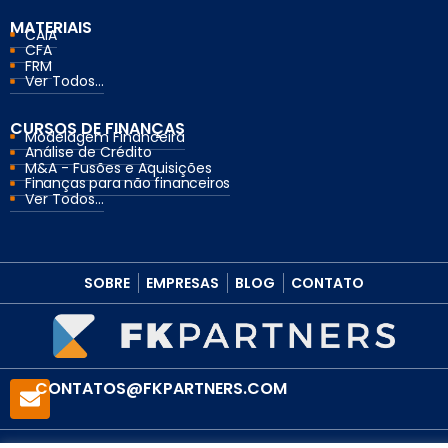
MATERIAIS
CAIA
CFA
FRM
Ver Todos...
CURSOS DE FINANÇAS
Modelagem Financeira
Análise de Crédito
M&A - Fusões e Aquisições
Finanças para não financeiros
Ver Todos...
SOBRE
EMPRESAS
BLOG
CONTATO
CONTATOS@FKPARTNERS.COM