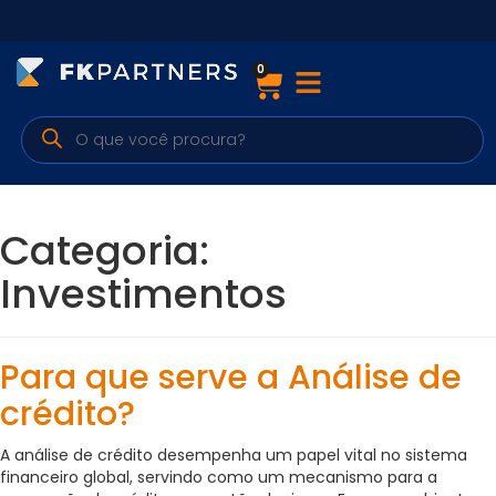
0
Cursos
Preparatórios Nacionais
Internacionais
Categoria:
Finanças & Edu. Continuada
Investimentos
Por atuação
Para que serve a Análise de
Navegação
crédito?
Sobre nós
A análise de crédito desempenha um papel vital no sistema
financeiro global, servindo como um mecanismo para a