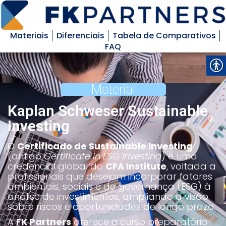
Materiais
Diferenciais
Tabela de Comparativos
FAQ
Material
Kaplan Schweser Sustainable
®
Investing
O
Certificado de Sustainable Investing
(antigo
Certificate in ESG Investing
) é uma
credencial global do
CFA Institute
, voltada a
profissionais que desejam incorporar fatores
ambientais, sociais e de governança (ESG) à
análise de investimentos, ampliando a visão
sobre riscos e oportunidades de longo prazo.
A
FK Partners
oferece o curso preparatório