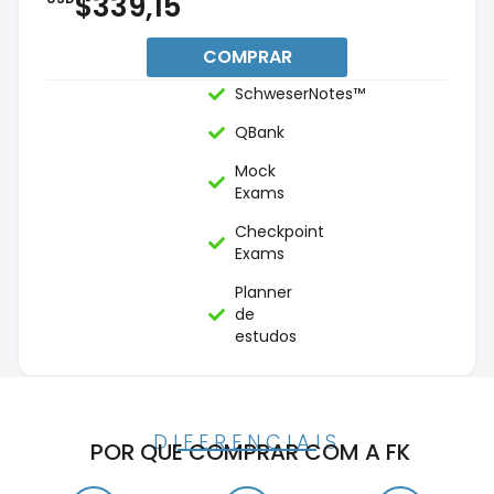
$339,15
COMPRAR
SchweserNotes™
QBank
Mock
Exams
Checkpoint
Exams
Planner
de
estudos
DIFERENCIAIS
POR QUE COMPRAR COM A FK