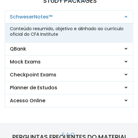
STUDY PACKAGES
SchweserNotes™
Conteúdo resumido, objetivo e alinhado ao currículo
oficial do CFA Institute
QBank
Mock Exams
Checkpoint Exams
Planner de Estudos
Acesso Online
FAQ
PERGUNTAS FREQUENTES DO MATERIAL