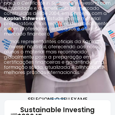
para o
Certificate in Sustainable Investing
com
a qualidade e a experiência de mercado
construídas desde 2004, em parceria com a
Kaplan Schweser
. Estude com o material
preparatório mais reconhecido globalmente
e com professores certificados e atuantes no
mercado financeiro.
Somos representantes oficiais da Kaplan
Schweser no Brasil, oferecendo aos nossos
alunos o material mais reconhecido
globalmente para a preparação em
certificações financeiras e garantindo uma
formação sólida, atualizada e alinhada às
melhores práticas internacionais.
SELECIONE O SEU EXAME
Sustainable Investing
USD