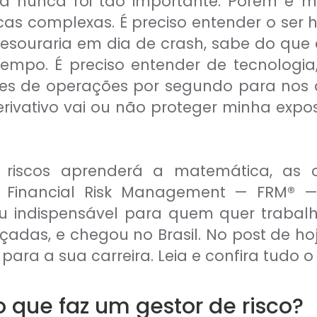
eza nunca foi tão importante. Porém é 
icas complexas. É preciso entender o se
esouraria em dia de crash, sabe do que
tempo. É preciso entender de tecnolog
es de operações por segundo para nos di
vativo vai ou não proteger minha expos
e riscos aprenderá a matemática, as 
em Financial Risk Management — FRM® —
u indispensável para quem quer trabal
adas, e chegou no Brasil. No post de h
para a sua carreira. Leia e confira tudo o
o que faz um gestor de risco?