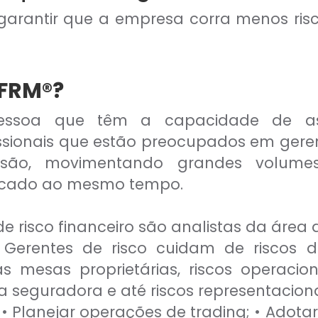
é garantir que a empresa corra menos ri
 FRM®?
essoa que têm a capacidade de ass
issionais que estão preocupados em gere
ssão, movimentando grandes volume
cado ao mesmo tempo.
a de risco financeiro são analistas da áre
erentes de risco cuidam de riscos de
s mesas proprietárias, riscos operac
a seguradora e até riscos representacio
• Planejar operações de trading; • Adotar