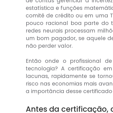
de contas gerenciar a incert
CAIA®
FRM®
estatística e funções matemát
Ver todos
comitê de crédito ou em uma T
pouco racional boa parte do 
redes neurais processam milhõ
um bom pagador, se aquele deri
não perder valor.
Modelagem Financeira Aplicada
Curso Avan. de Análise de Crédito
Então onde o profissional d
M&A – Fusões e Aquisições
tecnologia? A certificação 
Ver todos (+50 cursos)
lacunas, rapidamente se torno
risco nas economias mais avanç
a importância desse certificado 
Antes da certificação, 
Crédito Bancário