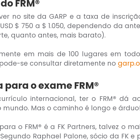
 do FRM®
er no site da GARP e a taxa de inscriç
de USD $ 750 a $ 1.050, dependendo da a
rte, quanto antes, mais barato).
lmente em mais de 100 lugares em todo 
 pode-se consultar diretamente no
garp.o
 para o exame FRM®
rrículo internacional, ter o FRM® dá a
o mundo. Mas o caminho é longo e árduo
ara o FRM® é a FK Partners, talvez o mai
Segundo Raphael Palone, sócio da FK e pr