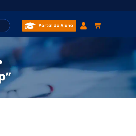
Portal do Aluno
?
p”