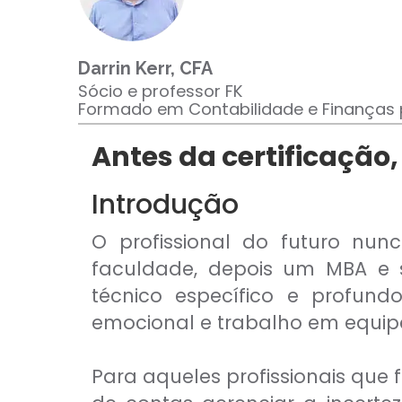
CFP®
CPA
CFG
CGE
Darrin Kerr, CFA
CGA
Sócio e professor FK
CNPI
Formado em Contabilidade e Finanças p
C-Pro I
C-Pro R
Antes da certificação,
Introdução
O profissional do futuro nu
faculdade, depois um MBA e se
técnico específico e profund
emocional e trabalho em equip
Para aqueles profissionais que
CFA®