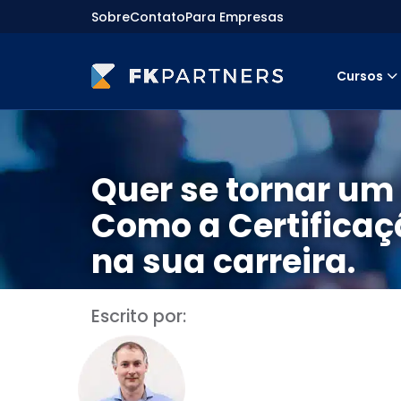
Sobre
Contato
Para Empresas
Cursos
Cursos
Preparatórios Nacionais
Internacionais
Finanças & Edu. Continuada
Quer se tornar um
Por atuação
Navegação
Como a Certificaç
Sobre nós
Para empresas
na sua carreira.
Escrito por: