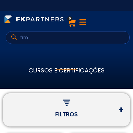
0
Cursos
Preparatórios Nacionais
Internacionais
Finanças & Edu. Continuada
CURSOS E CERTIFICAÇÕES
Por atuação
Navegação
FILTROS
Sobre nós