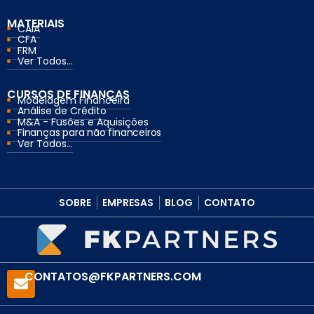
MATERIAIS
CAIA
CFA
FRM
Ver Todos...
CURSOS DE FINANÇAS
Modelagem Financeira
Análise de Crédito
M&A - Fusões e Aquisições
Finanças para não financeiros
Ver Todos...
SOBRE
EMPRESAS
BLOG
CONTATO
CONTATOS@FKPARTNERS.COM