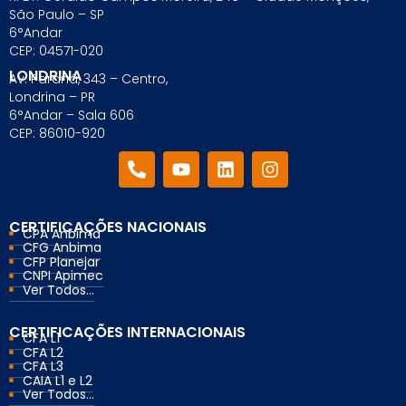
São Paulo – SP
6°Andar
CEP: 04571-020
LONDRINA
Av. Paraná, 343 – Centro,
Londrina – PR
6°Andar – Sala 606
CEP: 86010-920
CERTIFICAÇÕES NACIONAIS
CPA Anbima
CFG Anbima
CFP Planejar
CNPI Apimec
Ver Todos...
CERTIFICAÇÕES INTERNACIONAIS
CFA L1
CFA L2
CFA L3
CAIA L1 e L2
Ver Todos...