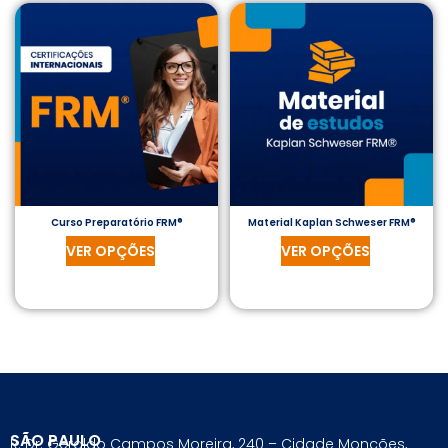
Para empresas
MINHA CONTA
PORTAL EAD
Curso Preparatório FRM®
Material Kaplan Schweser FRM®
VER OPÇÕES
VER OPÇÕES
SÃO PAULO
R. Dr. Geraldo Campos Moreira, 240 – Cidade Monções,